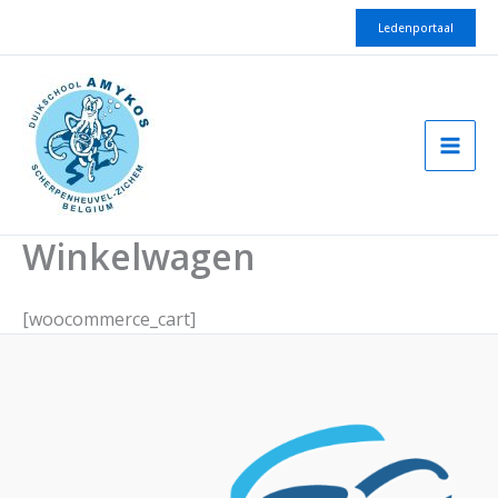
Spring
Ledenportaal
naar
de
inhoud
Winkelwagen
[woocommerce_cart]