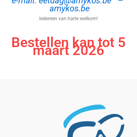
e-mail: eetdag@amykos.be –
amykos.be
Iedereen van harte welkom!
Bestellen kan tot 5
maart 2026