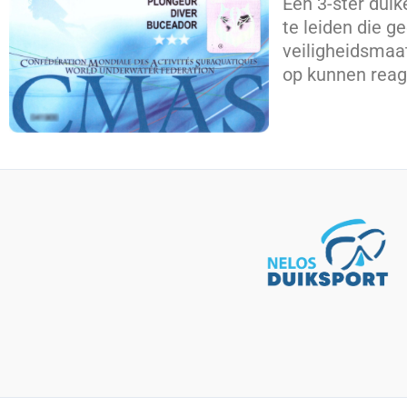
Een 3-ster duik
te leiden die g
veiligheidsmaa
op kunnen reag