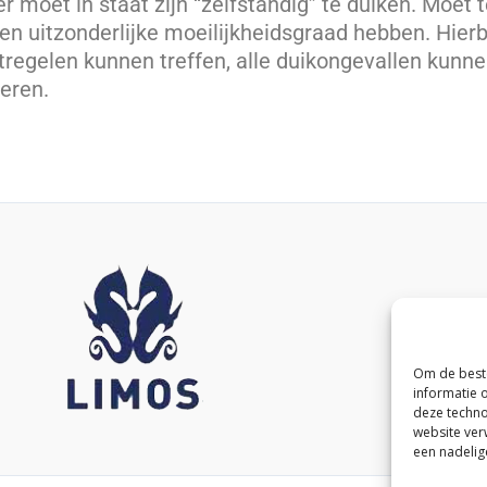
er moet in staat zijn “zelfstandig” te duiken. Moet t
een uitzonderlijke moeilijkheidsgraad hebben. Hierbi
tregelen kunnen treffen, alle duikongevallen kunn
eren.
Om de beste
informatie 
deze techno
website ver
een nadelig