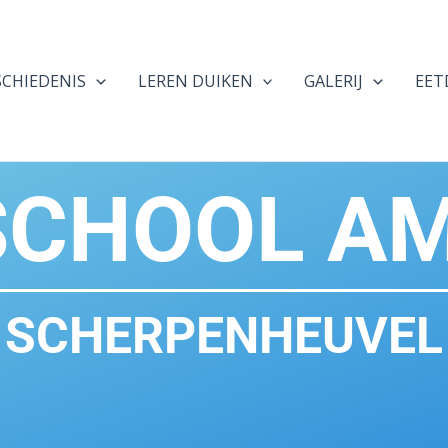
SCHIEDENIS
LEREN DUIKEN
GALERIJ
EET
SCHOOL A
SCHERPENHEUVEL