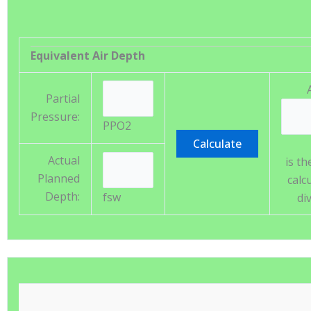
Equivalent Air Depth
Partial
Pressure:
PPO2
Actual
is th
Planned
calc
Depth:
fsw
di