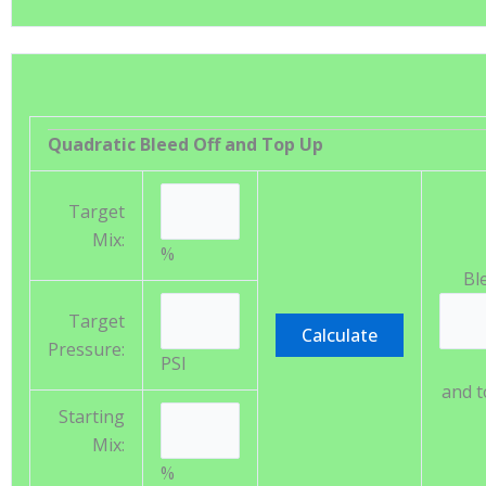
Quadratic Bleed Off and Top Up
Target
Mix:
%
Bl
Target
Pressure:
PSI
and t
Starting
Mix:
%