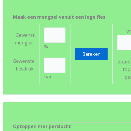
Maak een mengsel vanuit een lege fles
V
Gewenst
mengsel:
%
Gewenste
zuurs
flesdruk:
top
bar
pe
Optoppen met perslucht