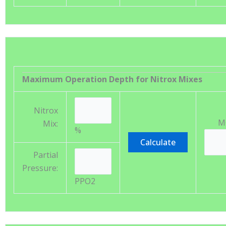
Maximum Operation Depth for Nitrox Mixes
Nitrox
M
Mix:
%
Partial
Pressure:
PPO2