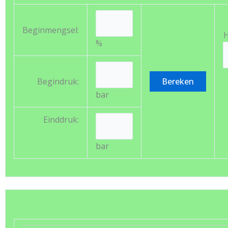
Beginmengsel:
H
%
Begindruk:
bar
Einddruk:
bar