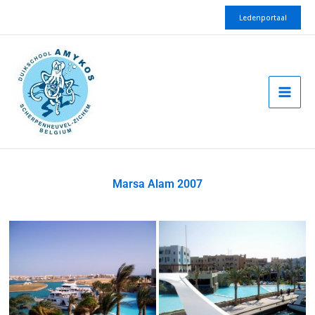
Spring
Ledenportaal
naar
de
inhoud
Marsa Alam 2007