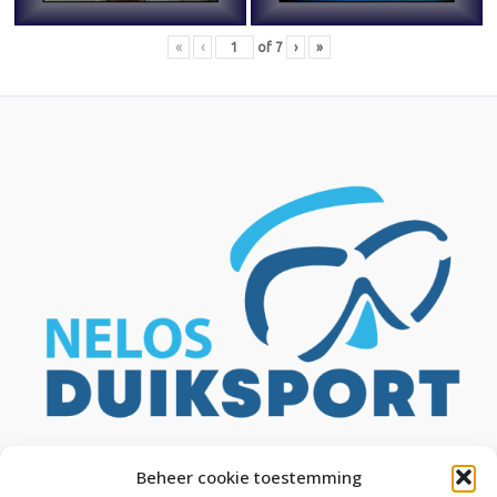
«
‹
of
7
›
»
Beheer cookie toestemming