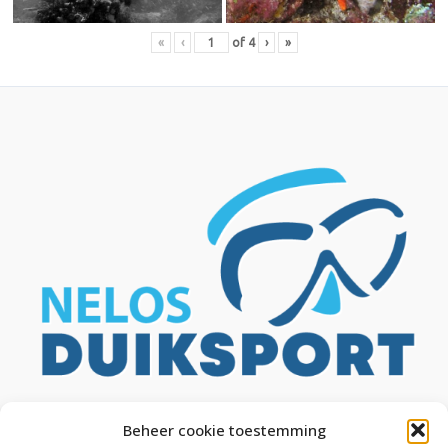
«
‹
of
4
›
»
Beheer cookie toestemming