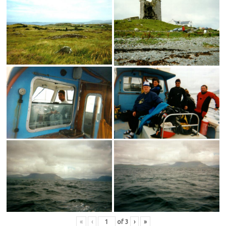
«
‹
of
3
›
»