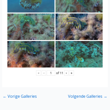
«
‹
of
11
›
»
←
Vorige Galleries
Volgende Galleries
→