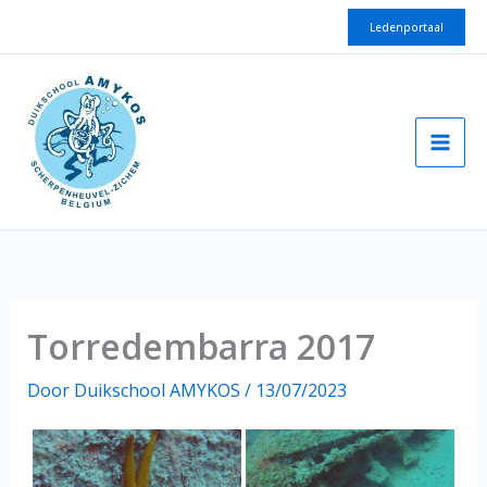
Spring
Ledenportaal
naar
de
inhoud
Torredembarra 2017
Door
Duikschool AMYKOS
/
13/07/2023