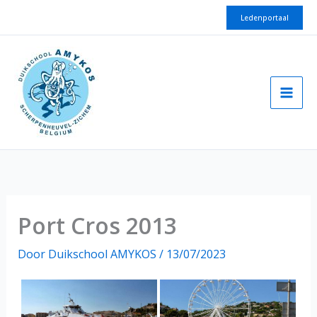
Spring
Ledenportaal
naar
de
inhoud
Port Cros 2013
Door
Duikschool AMYKOS
/
13/07/2023