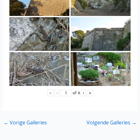
«
‹
of
4
›
»
←
Vorige Galleries
Volgende Galleries
→