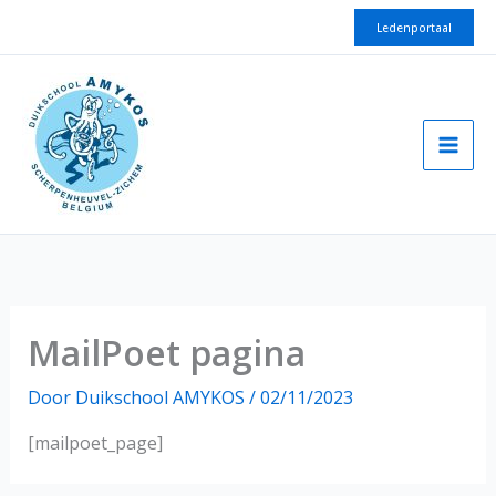
Spring
Ledenportaal
naar
de
inhoud
MailPoet pagina
Door
Duikschool AMYKOS
/
02/11/2023
[mailpoet_page]